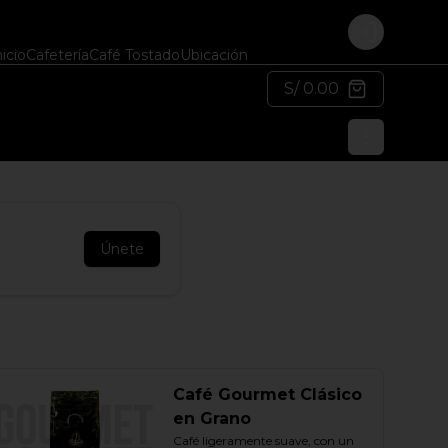
Login
nicio
Cafetería
Café Tostado
Ubicación
S/ 0.00
Únete
Café Gourmet Clásico
en Grano
Café ligeramente suave, con un 