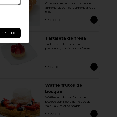
Croissant relleno con crema de 
almendras con café americano de 
8 oz.
S/ 10.00
r
S/ 15.00
Tartaleta de fresa
Tartaleta rellena con crema 
pastelera y cubierta con fresas.
S/ 12.00
Waffle frutos del
bosque
Waffle servido con frutos del 
bosque con 1 bola de helado de 
vainilla y miel de maple.
S/ 22.00