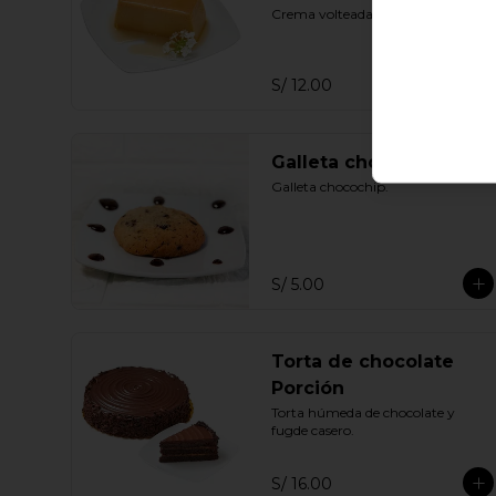
Crema volteada.
S/ 12.00
Galleta chocochip
Galleta chocochip.
S/ 5.00
Torta de chocolate
Porción
Torta húmeda de chocolate y 
fugde casero.
S/ 16.00