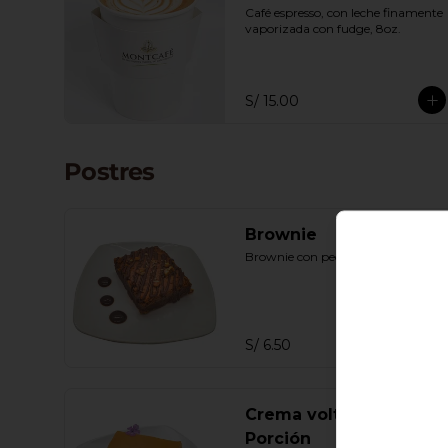
Café espresso, con leche finamente 
vaporizada con fudge, 8oz.
S/ 15.00
Postres
Brownie
Brownie con pecanas.
S/ 6.50
Crema volteada
Porción