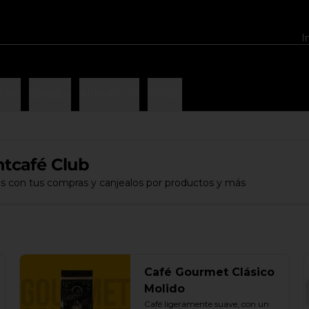
I
tres
Salados
Almuerzos
Tortas
tcafé Club
s con tus compras y canjealos por productos y más
Café Gourmet Clásico
Molido
Café ligeramente suave, con un 