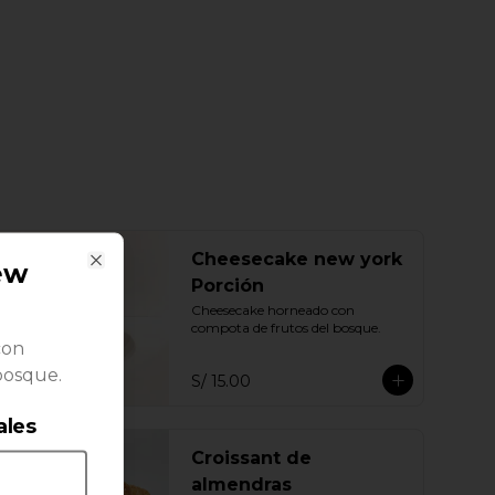
Cheesecake new york
ew
Close
Porción
Cheesecake horneado con 
compota de frutos del bosque.
con
bosque.
S/ 15.00
ales
Croissant de
almendras