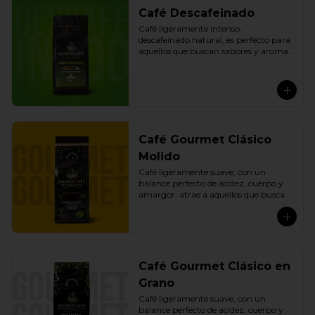
Café Descafeinado
Café ligeramente intenso, 
descafeinado natural, es perfecto para 
aquellos que buscan sabores y aromas 
especiales sin la cafeína. Con un 
cuerpo satisfactorio y una acidez 
media, ofrece una experiencia 
equilibrada. Preparado 
exclusivamente con cafés arábicos 
peruanos de especialidad, este café 
descafeinado proporciona una opción 
Café Gourmet Clásico
de alta calidad para aquellos que 
desean disfrutar de una taza de café 
Molido
sin comprometer el sabor.
Café ligeramente suave, con un 
balance perfecto de acidez, cuerpo y 
amargor, atrae a aquellos que buscan 
sabores más completos y prefieren los 
cafés ligeramente más dulces o menos 
amargos. Ofrece una experiencia 
sensorial completa con exquisitas 
notas a caramelo, frutas, miel y 
chocolate. Preparado exclusivamente 
Café Gourmet Clásico en
con cafés arábicos peruanos de 
Grano
especialidad, calificados por encima de 
los 83 puntos y tostados con precisión 
Café ligeramente suave, con un 
para resaltar sus características 
balance perfecto de acidez, cuerpo y 