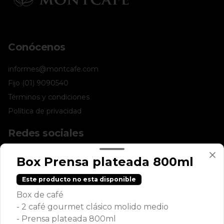
Conócenos
informes@montcafe.com
Fijo (01) 9090540
Términos y condiciones
Política de privacidad
Redes sociales
Instagram
Box Prensa plateada 800ml
Facebook
Este producto no esta disponible
Mi cuenta
Box de café
- 2 café gourmet clásico molido medio
Pedir
- Prensa plateada 800ml