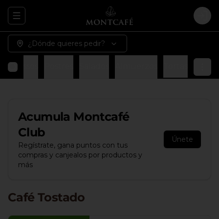
Abrir menu de navegación
Logi
¿Dónde quieres pedir?
Espressos
Postres
Salados
Almuerzos
Tortas
Acumula
Montcafé
Club
Únete
Regístrate, gana puntos con tus
compras y canjealos por productos y
más
Café Tostado