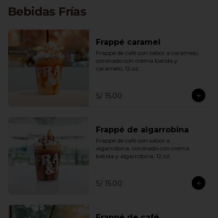
exclusivamente con cafés arábicos 
Bebidas Frías
peruanos de especialidad, calificados 
por encima de los 83 puntos, ofrece 
una experiencia única y satisfactoria 
para los amantes del café con carácter.
Frappé caramel
Frappé de café con sabor a caramelo, 
coronado con crema batida y 
caramelo, 12 oz.
S/ 15.00
Frappé de algarrobina
Frappé de café con sabor a 
algarrobina, coronado con crema 
batida y algarrobina, 12 oz.
S/ 15.00
Frappé de café