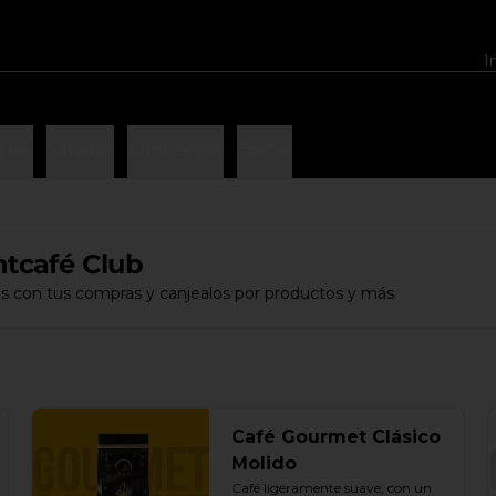
I
tres
Salados
Almuerzos
Tortas
tcafé Club
s con tus compras y canjealos por productos y más
Café Gourmet Clásico
Molido
Café ligeramente suave, con un 