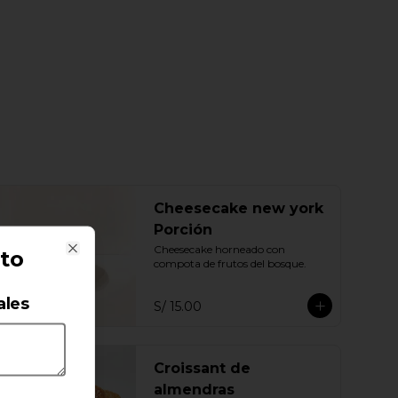
Cheesecake new york
Porción
Cheesecake horneado con 
to
Close
compota de frutos del bosque.
ales
S/ 15.00
Croissant de
almendras