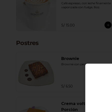
Café espresso, con leche finamente 
vaporizada con fudge, 8oz.
S/ 15.00
Postres
Brownie
Brownie con pecanas.
S/ 6.50
Crema volteada
Porción