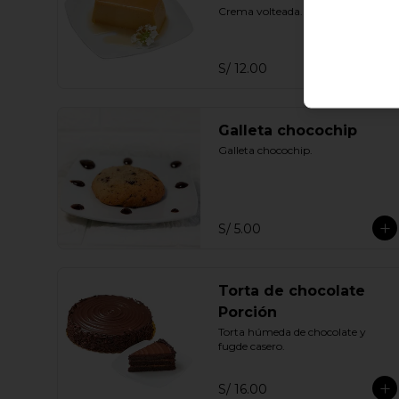
Crema volteada.
S/ 12.00
Galleta chocochip
Galleta chocochip.
S/ 5.00
Torta de chocolate
Porción
Torta húmeda de chocolate y 
fugde casero.
S/ 16.00