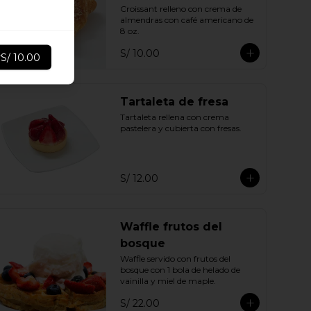
Croissant relleno con crema de 
almendras con café americano de 
8 oz.
S/ 10.00
r
S/ 10.00
Tartaleta de fresa
Tartaleta rellena con crema 
pastelera y cubierta con fresas.
S/ 12.00
Waffle frutos del
bosque
Waffle servido con frutos del 
bosque con 1 bola de helado de 
vainilla y miel de maple.
S/ 22.00