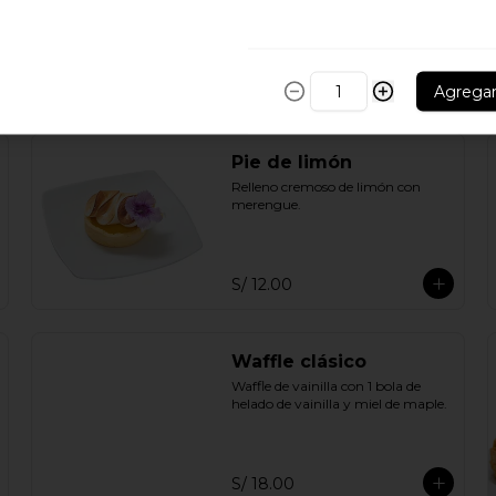
Crocante de manzana y crumble 
de avena.
S/ 14.00
Agrega
Pie de limón
Relleno cremoso de limón con 
merengue.
S/ 12.00
Waffle clásico
Waffle de vainilla con 1 bola de 
helado de vainilla y miel de maple.
S/ 18.00