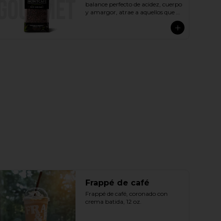
balance perfecto de acidez, cuerpo 
y amargor, atrae a aquellos que 
buscan sabores más completos y 
prefieren los cafés ligeramente 
más dulces o menos amargos. 
Ofrece una experiencia sensorial 
completa con exquisitas notas a 
caramelo, frutas, miel y chocolate. 
Preparado exclusivamente con 
cafés arábicos peruanos de 
especialidad, calificados por 
encima de los 83 puntos y 
tostados con precisión para 
resaltar sus características 
naturales, este café satisface el 
paladar exigente de aquellos que 
tienen un buen conocimiento de 
diferentes cafés.
Frappé de café
Frappé de café, coronado con 
crema batida, 12 oz.