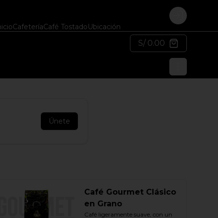
Login
nicio
Cafetería
Café Tostado
Ubicación
S/ 0.00
Únete
Café Gourmet Clásico
en Grano
Café ligeramente suave, con un 