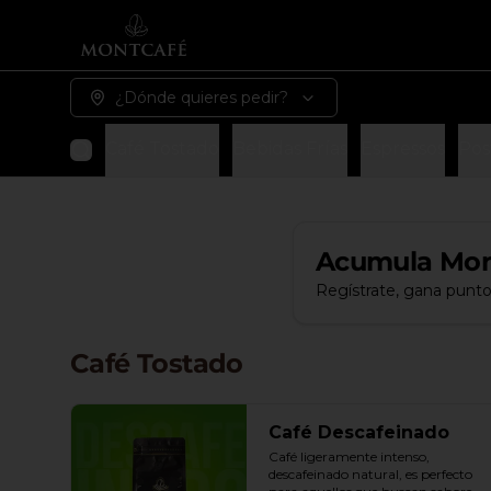
¿Dónde quieres pedir?
Café Tostado
Bebidas Frías
Espressos
Pos
Acumula
Mon
Regístrate, gana punto
Café Tostado
Café Descafeinado
Café ligeramente intenso, 
descafeinado natural, es perfecto 