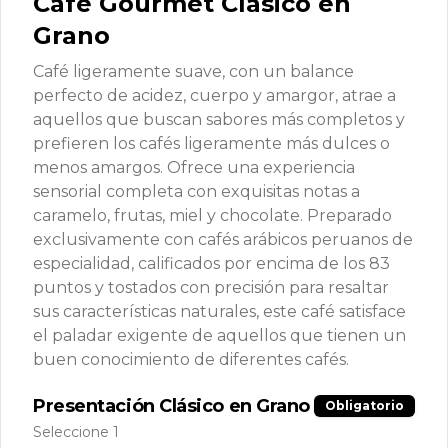
Café Gourmet Clásico en
bitter y nueces tostadas. Preparado 
exclusivamente con cafés arábicos 
Grano
peruanos de especialidad, calificados 
por encima de los 83 puntos, ofrece 
una experiencia única y satisfactoria 
Café ligeramente suave, con un balance
para los amantes del café con carácter.
perfecto de acidez, cuerpo y amargor, atrae a
aquellos que buscan sabores más completos y
prefieren los cafés ligeramente más dulces o
menos amargos. Ofrece una experiencia
sensorial completa con exquisitas notas a
caramelo, frutas, miel y chocolate. Preparado
Conócenos
exclusivamente con cafés arábicos peruanos de
especialidad, calificados por encima de los 83
informes@montcafe.com
puntos y tostados con precisión para resaltar
Fijo (01) 9090540
sus características naturales, este café satisface
Términos y condiciones
el paladar exigente de aquellos que tienen un
buen conocimiento de diferentes cafés.
Política de privacidad
Redes sociales
Presentación Clásico en Grano
Obligatorio
Seleccione 1