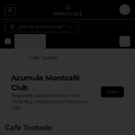
Abrir menu de navegación
Logi
¿Dónde quieres pedir?
Café Tostado
MontCafé
Café Tostado
Acumula
Montcafé
Club
Únete
Regístrate, gana puntos con tus
compras y canjealos por productos y
más
Café Tostado