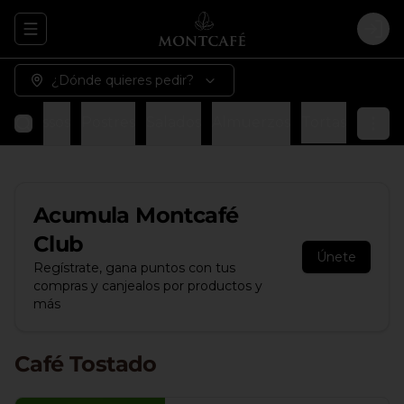
Abrir menu de navegación
Logi
¿Dónde quieres pedir?
Espressos
Postres
Salados
Almuerzos
Tortas
Acumula
Montcafé
Club
Únete
Regístrate, gana puntos con tus
compras y canjealos por productos y
más
Café Tostado