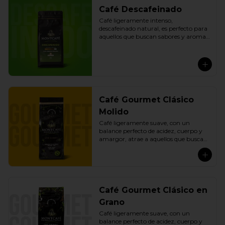
Café Descafeinado
Café ligeramente intenso, 
descafeinado natural, es perfecto para 
aquellos que buscan sabores y aromas 
especiales sin la cafeína. Con un 
cuerpo satisfactorio y una acidez 
media, ofrece una experiencia 
equilibrada. Preparado 
exclusivamente con cafés arábicos 
peruanos de especialidad, este café 
descafeinado proporciona una opción 
Café Gourmet Clásico
de alta calidad para aquellos que 
desean disfrutar de una taza de café 
Molido
sin comprometer el sabor.
Café ligeramente suave, con un 
balance perfecto de acidez, cuerpo y 
amargor, atrae a aquellos que buscan 
sabores más completos y prefieren los 
cafés ligeramente más dulces o menos 
amargos. Ofrece una experiencia 
sensorial completa con exquisitas 
notas a caramelo, frutas, miel y 
chocolate. Preparado exclusivamente 
Café Gourmet Clásico en
con cafés arábicos peruanos de 
Grano
especialidad, calificados por encima de 
los 83 puntos y tostados con precisión 
Café ligeramente suave, con un 
para resaltar sus características 
balance perfecto de acidez, cuerpo y 