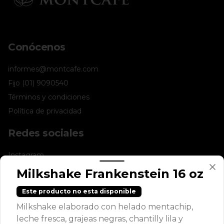
Conócenos
informes@montcafe.com
Fijo (01) 9090540
Términos y condiciones
Política de privacidad
Redes sociales
Instagram
Facebook
Milkshake Frankenstein 16 oz
Este producto no esta disponible
Mi cuenta
Milkshake elaborado con helado mentachip,
Pedir
leche fresca, grajeas negras, chantilly lila y