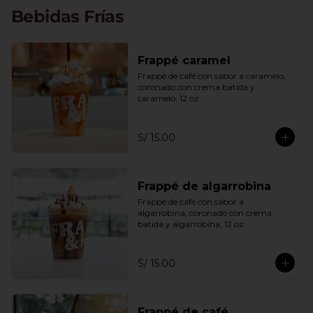
exclusivamente con cafés arábicos 
Bebidas Frías
peruanos de especialidad, calificados 
por encima de los 83 puntos, ofrece 
una experiencia única y satisfactoria 
para los amantes del café con carácter.
Frappé caramel
Frappé de café con sabor a caramelo, 
coronado con crema batida y 
caramelo, 12 oz.
S/ 15.00
Frappé de algarrobina
Frappé de café con sabor a 
algarrobina, coronado con crema 
batida y algarrobina, 12 oz.
S/ 15.00
Frappé de café