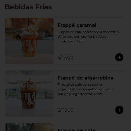
exclusivamente con cafés arábicos 
Bebidas Frías
peruanos de especialidad, calificados 
por encima de los 83 puntos, ofrece 
una experiencia única y satisfactoria 
para los amantes del café con carácter.
Frappé caramel
Frappé de café con sabor a caramelo, 
coronado con crema batida y 
caramelo, 12 oz.
S/ 15.00
Frappé de algarrobina
Frappé de café con sabor a 
algarrobina, coronado con crema 
batida y algarrobina, 12 oz.
S/ 15.00
Frappé de café