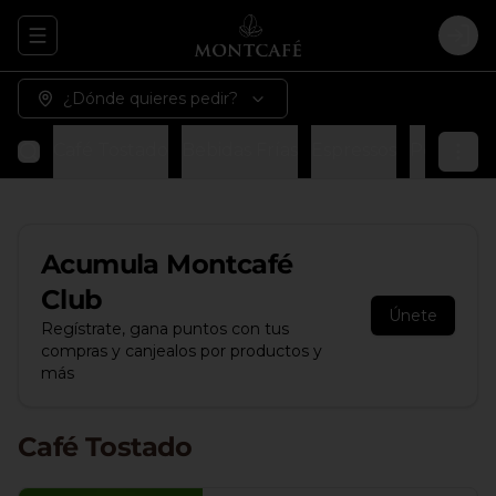
Abrir menu de navegación
Logi
¿Dónde quieres pedir?
Café Tostado
Bebidas Frías
Espressos
Postres
Acumula
Montcafé
Club
Únete
Regístrate, gana puntos con tus
compras y canjealos por productos y
más
Café Tostado