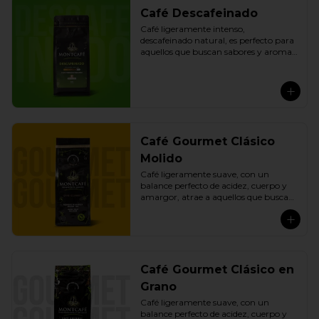
Café Descafeinado
Café ligeramente intenso, 
descafeinado natural, es perfecto para 
aquellos que buscan sabores y aromas 
especiales sin la cafeína. Con un 
cuerpo satisfactorio y una acidez 
media, ofrece una experiencia 
equilibrada. Preparado 
exclusivamente con cafés arábicos 
peruanos de especialidad, este café 
descafeinado proporciona una opción 
Café Gourmet Clásico
de alta calidad para aquellos que 
desean disfrutar de una taza de café 
Molido
sin comprometer el sabor.
Café ligeramente suave, con un 
balance perfecto de acidez, cuerpo y 
amargor, atrae a aquellos que buscan 
sabores más completos y prefieren los 
cafés ligeramente más dulces o menos 
amargos. Ofrece una experiencia 
sensorial completa con exquisitas 
notas a caramelo, frutas, miel y 
chocolate. Preparado exclusivamente 
Café Gourmet Clásico en
con cafés arábicos peruanos de 
Grano
especialidad, calificados por encima de 
los 83 puntos y tostados con precisión 
Café ligeramente suave, con un 
para resaltar sus características 
balance perfecto de acidez, cuerpo y 