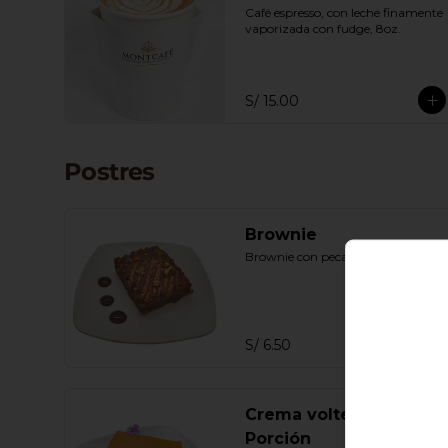
Café espresso, con leche finamente 
vaporizada con fudge, 8oz.
S/ 15.00
Postres
Brownie
Brownie con pecanas.
S/ 6.50
Crema volteada
Porción