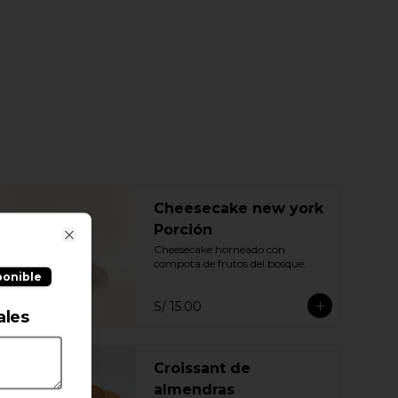
Cheesecake new york
Porción
Cheesecake horneado con 
Close
compota de frutos del bosque.
ponible
S/ 15.00
ales
Croissant de
almendras