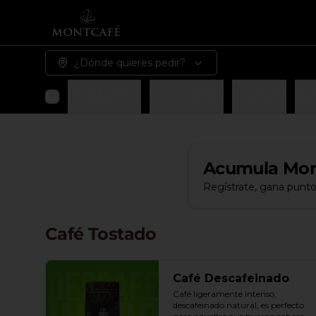
¿Dónde quieres pedir?
Café Tostado
Bebidas Frías
Espressos
Pos
Acumula
Mon
Regístrate, gana punto
Café Tostado
Café Descafeinado
Café ligeramente intenso, 
descafeinado natural, es perfecto 