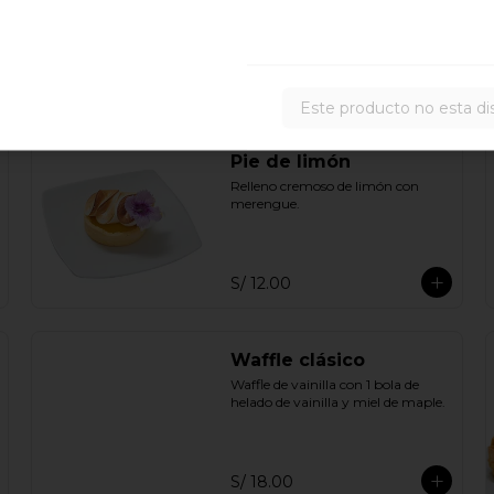
Crocante de manzana y crumble 
de avena.
S/ 14.00
Este producto no esta di
Pie de limón
Relleno cremoso de limón con 
merengue.
S/ 12.00
Waffle clásico
Waffle de vainilla con 1 bola de 
helado de vainilla y miel de maple.
S/ 18.00