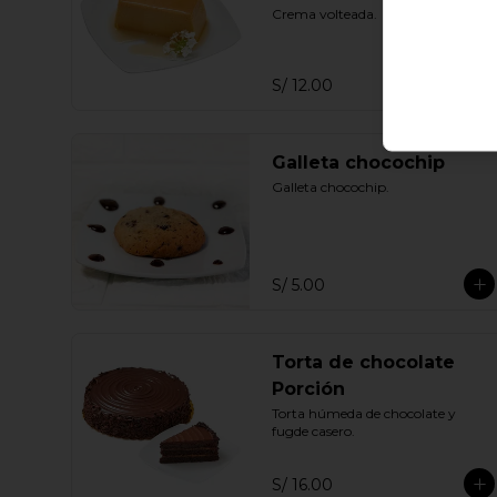
Crema volteada.
S/ 12.00
Galleta chocochip
Galleta chocochip.
S/ 5.00
Torta de chocolate
Porción
Torta húmeda de chocolate y 
fugde casero.
S/ 16.00