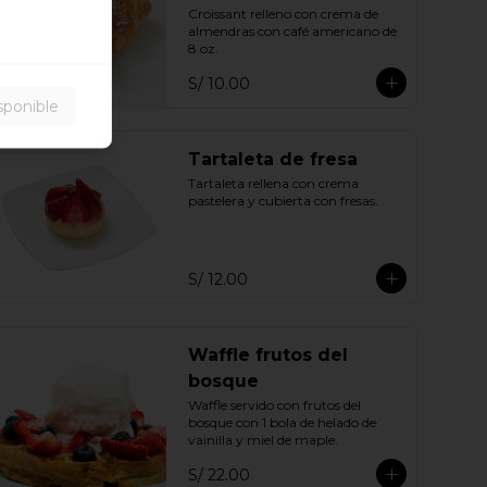
Croissant relleno con crema de 
almendras con café americano de 
8 oz.
S/ 10.00
sponible
Tartaleta de fresa
Tartaleta rellena con crema 
pastelera y cubierta con fresas.
S/ 12.00
Waffle frutos del
bosque
Waffle servido con frutos del 
bosque con 1 bola de helado de 
vainilla y miel de maple.
S/ 22.00