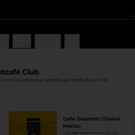
I
tres
Salados
Almuerzos
Tortas
tcafé Club
s con tus compras y canjealos por productos y más
Café Gourmet Clásico
Molido
Café ligeramente suave, con un 