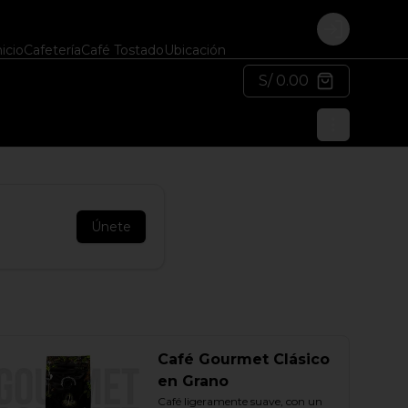
Login
nicio
Cafetería
Café Tostado
Ubicación
S/ 0.00
Únete
Café Gourmet Clásico
en Grano
Café ligeramente suave, con un 